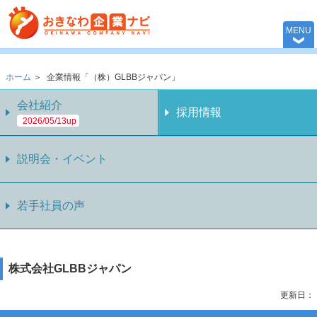
おきなわ企業ナビ 
MENU
ホーム
＞
企業情報「（株）GLBBジャパン」
会社紹介
採用情報
2026/05/13up
説明会・イベント
若手社員の声
株式会社GLBBジャパン
更新日：