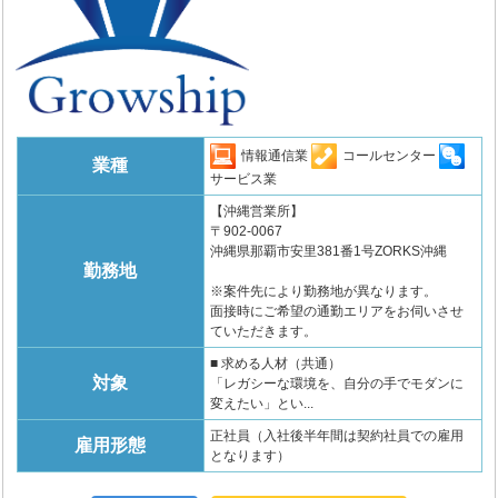
情報通信業
コールセンター
業種
サービス業
【沖縄営業所】
〒902-0067
沖縄県那覇市安里381番1号ZORKS沖縄
勤務地
※案件先により勤務地が異なります。
面接時にご希望の通勤エリアをお伺いさせ
ていただきます。
■ 求める人材（共通）
対象
「レガシーな環境を、自分の手でモダンに
変えたい」とい...
正社員（入社後半年間は契約社員での雇用
雇用形態
となります）