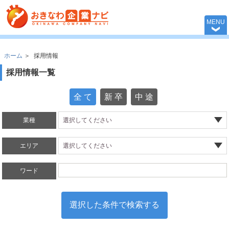
おきなわ企業ナビ 
MENU
ホーム
＞
採用情報
採用情報一覧
全 て
新 卒
中 途
業種
エリア
ワード