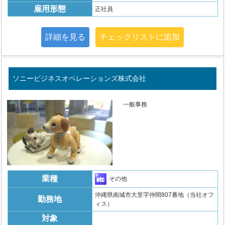
雇用形態
正社員
詳細を見る
チェックリストに追加
ソニービジネスオペレーションズ株式会社
一般事務
業種
その他
沖縄県南城市大里字仲間807番地（当社オフ
勤務地
ィス）
対象