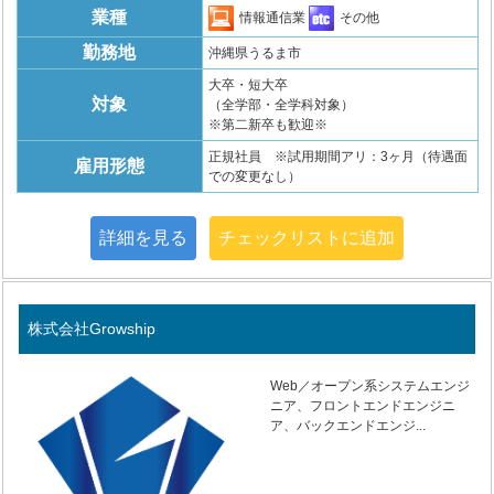
業種
情報通信業
その他
勤務地
沖縄県うるま市
大卒・短大卒
対象
（全学部・全学科対象）
※第二新卒も歓迎※
正規社員 ※試用期間アリ：3ヶ月（待遇面
雇用形態
での変更なし）
詳細を見る
チェックリストに追加
株式会社Growship
Web／オープン系システムエンジ
ニア、フロントエンドエンジニ
ア、バックエンドエンジ...