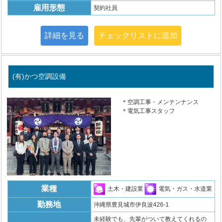
雇用形態
契約社員
詳細を見る
チェックリストに追加
(有)かつ空調設備
＊空調工事・メンテンナンス
＊電気工事スタッフ
業種
土木・建設業
電気・ガス・水道業
勤務地
沖縄県豊見城市伊良波426-1
未経験でも、先輩がついて教えてくれるの