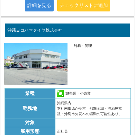
詳細を見る
チェックリストに追加
沖縄ヨコハマタイヤ株式会社
総務・管理
業種
卸売業・小売業
沖縄県内
勤務地
本社南風原が基本 那覇金城・浦添屋冨
祖・沖縄市知花への転勤の可能性あり。
対象
雇用形態
正社員