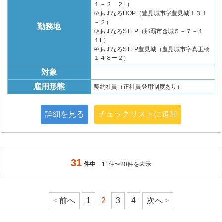
１－２ ２F）
②あすなろHOP（豊見城市字豊見城１３１
－２）
勤務地
③あすなろSTEP（那覇市金城５－７－１
１F）
④あすなろSTEP豊見城（豊見城市字真玉橋
１４８ー２）
対象
雇用形態
契約社員（正社員登用制度あり）
詳細を見る
チェックリストに追加
31
件中
11件〜20件を表示
前へ
1
2
3
4
次へ