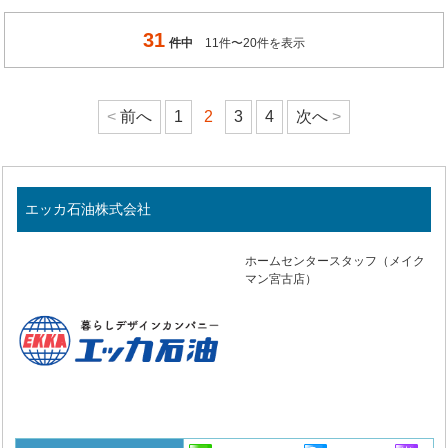
31
件中
11件〜20件を表示
前へ
1
2
3
4
次へ
エッカ石油株式会社
ホームセンタースタッフ（メイク
マン宮古店）