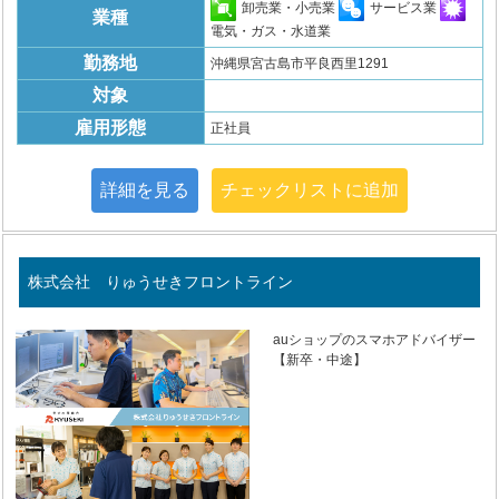
卸売業・小売業
サービス業
業種
電気・ガス・水道業
勤務地
沖縄県宮古島市平良西里1291
対象
雇用形態
正社員
詳細を見る
チェックリストに追加
株式会社 りゅうせきフロントライン
auショップのスマホアドバイザー
【新卒・中途】