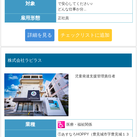
対象
で安心してください♪
どんな仕事か分...
雇用形態
正社員
詳細を見る
チェックリストに追加
株式会社ラピラス
児童発達支援管理責任者
業種
医療・福祉関係
①あすなろHOPPY（豊見城市字豊見城１３