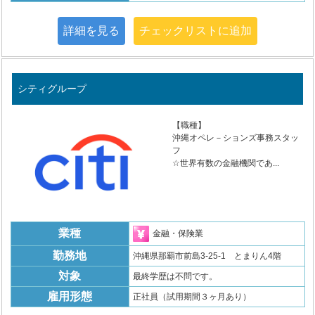
詳細を見る
チェックリストに追加
シティグループ
【職種】
沖縄オペレ－ションズ事務スタッ
フ
☆世界有数の金融機関であ...
業種
金融・保険業
勤務地
沖縄県那覇市前島3-25-1 とまりん4階
対象
最終学歴は不問です。
雇用形態
正社員（試用期間３ヶ月あり）