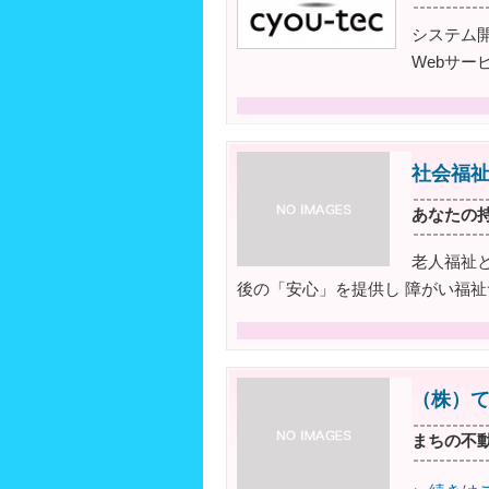
システム
Webサ
社会福
あなたの
老人福祉
後の「安心」を提供し 障がい福
（株）
まちの不