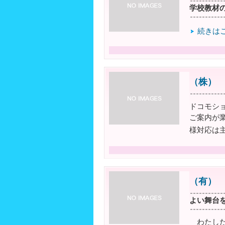
学校教材
続きは
（株）
ドコモシ
ご案内が
様対応は主
（有）
よい舞台を
わたした