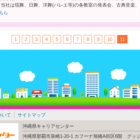
社は琉舞、日舞、洋舞(バレエ等)の各教室の発表会、古典音楽、
ちら
1
2
3
4
5
6
7
8
9
10
11
ついて
サイトマップ
沖縄県キャリアセンター
沖縄県那覇市泉崎1-20-1 カフーナ旭橋A街区6階 グ