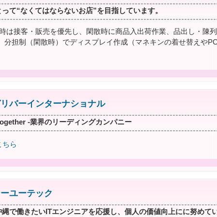
とって“なくてはならないお店”を目指しています。
店時は接客・販売を優先し、閑散時に商品入出荷作業、品出し・陳列
、分担制（閑散時）でディスプレイ作成（マネキンの着せ替えやPO
ガリバーインターナショナル
g together -業界のリーディングカンパニー
こちら
シーユーテック
沖縄で働きたいITエンジニアを応援し、個人の価値向上にに努めて