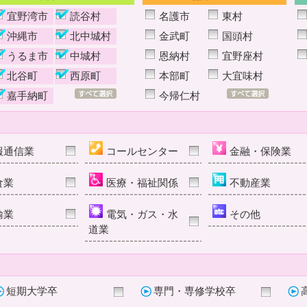
宜野湾市
読谷村
名護市
東村
沖縄市
北中城村
金武町
国頭村
うるま市
中城村
恩納村
宜野座村
北谷町
西原町
本部町
大宜味村
嘉手納町
今帰仁村
報通信業
コールセンター
金融・保険業
食業
医療・福祉関係
不動産業
輸業
電気・ガス・水
その他
道業
短期大学卒
専門・専修学校卒