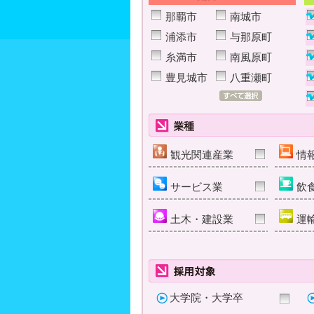
那覇市
南城市
浦添市
与那原町
糸満市
南風原町
豊見城市
八重瀬町
観光関連産業
情
サービス業
飲
土木・建設業
運
大学院・大学卒