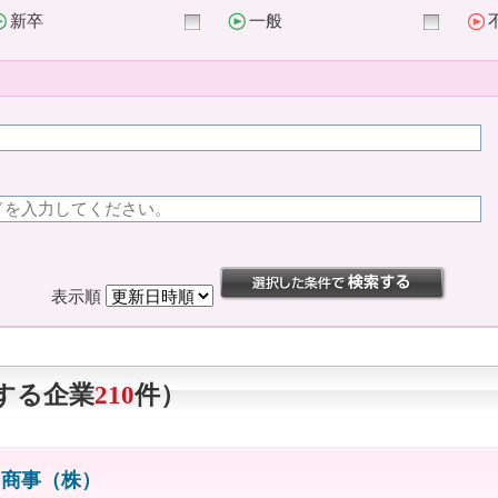
新卒
一般
表示順
する企業
210
件）
ま商事（株）