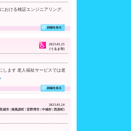
器における検証エンジニアリング、
2023.01.25
[うるま市]
にします 老人福祉サービスでは老
ら
2023.01.24
豊見城市 | 南風原町 | 宜野湾市 | 中城村 | 西原町]