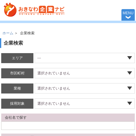
おきなわ企業ナビ 
MENU
ホーム
＞
企業検索
企業検索
エリア
市区町村
業種
採用対象
会社名で探す