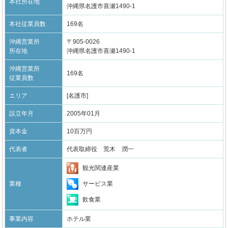
本社所在地
沖縄県名護市喜瀬1490-1
本社従業員数
169名
沖縄営業所
〒905-0026
所在地
沖縄県名護市喜瀬1490-1
沖縄営業所
169名
従業員数
エリア
[名護市]
設立年月
2005年01月
資本金
10百万円
代表者
代表取締役 荒木 潤一
観光関連産業
サービス業
業種
飲食業
事業内容
ホテル業