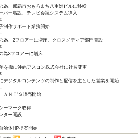
の為、那覇市おもろまち八重洲ビルに移転
バー増設、テレビ会議システム導入
年
子制作サポート業務開始
年
の為、2フロアーに増床、クロスメディア部門開設
年
の為3フロアーに増床
年
周年を機に沖縄アスコン株式会社に社名変更
年
にデジタルコンテンツの制作と配信を主とした営業を開始
年
 ＡＮＴ’Ｓ販売開始
シーマーク取得
ンター開設
自治体HP提案開始