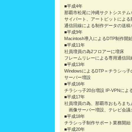
■平成4年
那覇市松尾に沖縄サクトシステム
サイバート、アートビットによる
通信回線による制作データの送稿
■平成9年
Macintosh導入によるDTP制作開
■平成11年
社員増員の為2フロアーに増床
フレームリレーによる専用通信回
■平成13年
WindowsによるDTP＝チラシっ
サーバー増設
■平成16年
チラシっ子20台増設 IP-VPNに
■平成17年
社員増員の為、那覇市おもろまち
画像サーバー増設、テレビ会議
■平成18年
チラシっ子制作サポート業務開始
■平成20年