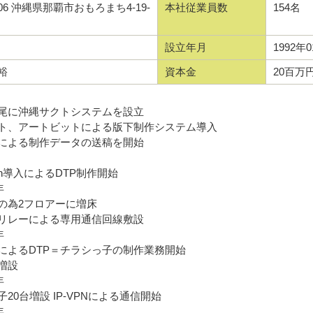
0006 沖縄県那覇市おもろまち4-19-
本社従業員数
154名
設立年月
1992年
裕
資本金
20百万
尾に沖縄サクトシステムを設立
ト、アートビットによる版下制作システム導入
による制作データの送稿を開始
tosh導入によるDTP制作開始
年
の為2フロアーに増床
リレーによる専用通信回線敷設
年
wsによるDTP＝チラシっ子の制作業務開始
増設
年
20台増設 IP-VPNによる通信開始
年