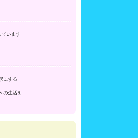
っています
形にする
々の生活を