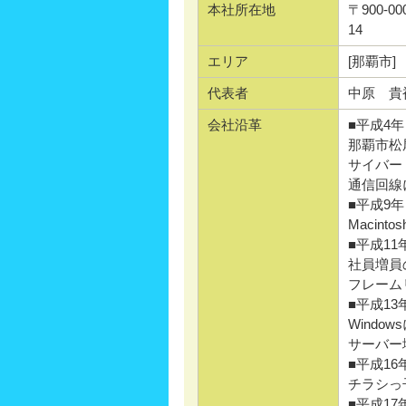
本社所在地
〒900-
14
エリア
[那覇市]
代表者
中原 貴
会社沿革
■平成4年
那覇市松
サイバー
通信回線
■平成9年
Macin
■平成11
社員増員
フレーム
■平成13
Windo
サーバー
■平成16
チラシっ子
■平成17