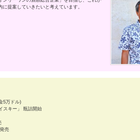
内に提案していきたいと考えています。
金5万ドル)
キー」 瓶詰開始
売
・発売