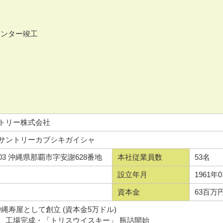
センター竣工
トリー株式会社
サントリーカブシキガイシャ
0003 沖縄県那覇市字安謝628番地
本社従業員数
53名
設立年月
1961年
明
資本金
63百万
 沖縄寿屋として創立 (資本金5万ドル)
成・「トリスウイスキー」 瓶詰開始