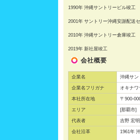
1990年 沖縄サントリービル竣工
2001年 サントリー沖縄安謝配送
2010年 沖縄サントリー倉庫竣工
2019年 新社屋竣工
会社概要
企業名
沖縄サン
企業名フリガナ
オキナワ
本社所在地
〒900-
エリア
[那覇市]
代表者
吉野 宏
会社沿革
1961年
工場完