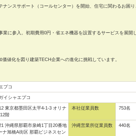
テナンスサポート（コールセンター）を開始、住宅に関わるお困り
事業に参入。初期費用0円・省エネ機器を設置するサービスを展開
加価値化を図り建築TECH企業への進化に挑戦しています。
エプコ
ガイシャエプコ
012 東京都墨田区太平4-1-3 オリナ
本社従業員数
753名
12階
0021 沖縄県那覇市泉崎1丁目20番地
沖縄営業所従業員数
440名
フーナ旭橋A街区 那覇ビジネスセン