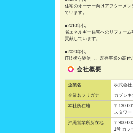
住宅のオーナー向けアフターメン
ています。
■2010年代
省エネルギー住宅へのリフォーム
貢献しています。
■2020年代
IT技術を駆使し、既存事業の高付
会社概要
企業名
株式会社
企業名フリガナ
カブシキ
本社所在地
〒130-0
スタワー 
沖縄営業所所在地
〒900-
1号 カ