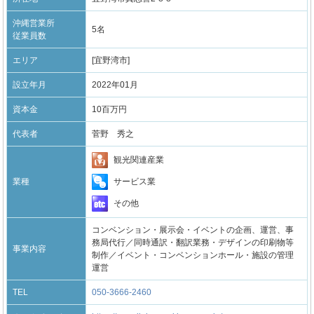
沖縄営業所
5名
従業員数
エリア
[宜野湾市]
設立年月
2022年01月
資本金
10百万円
代表者
菅野 秀之
観光関連産業
サービス業
業種
その他
コンベンション・展示会・イベントの企画、運営、事
務局代行／同時通訳・翻訳業務・デザインの印刷物等
事業内容
制作／イベント・コンベンションホール・施設の管理
運営
TEL
050-3666-2460