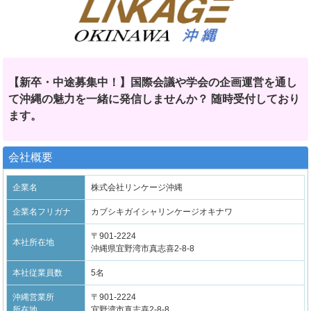
【新卒・中途募集中！】国際会議や学会の企画運営を通し
て沖縄の魅力を一緒に発信しませんか？ 随時受付しており
ます。
会社概要
企業名
株式会社リンケージ沖縄
企業名フリガナ
カブシキガイシャリンケージオキナワ
〒901-2224
本社所在地
沖縄県宜野湾市真志喜2-8-8
本社従業員数
5名
沖縄営業所
〒901-2224
所在地
宜野湾市真志喜2-8-8