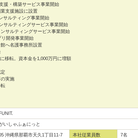
5製品導入支援・構築サービス事業開始
会創業支援施設に設置
入コンサルティング事業開始
導入コンサルティングサービス事業開始
・コンサルティングサービス事業開始
務アプリ開発事業開始
ィア館へ名護事務所設置
始
造館に移転。資本金を1,000万円に増額
認定
言の実施
移転
NIT.
がいしゃふぁにっと
0005 沖縄県那覇市天久1丁目11-7
本社従業員数
7名