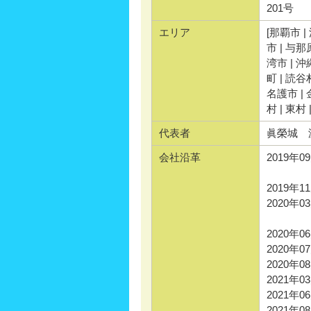
201号
エリア
[那覇市 |
市 | 与那
湾市 | 沖
町 | 読谷
名護市 | 
村 | 東村
代表者
眞榮城 
会社沿革
2019年0
ネット
2019
2020
IDM
2020年
2020
2020年
2021
2021
2021年