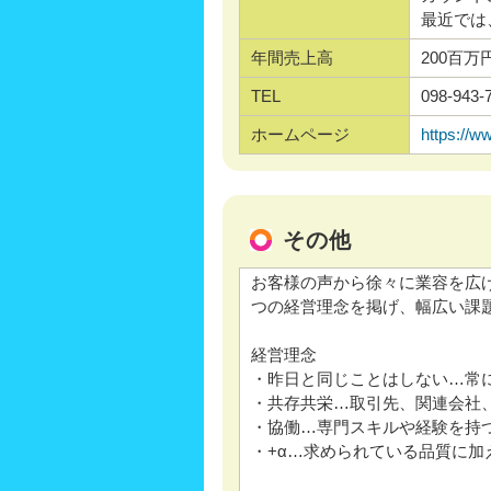
最近では
年間売上高
200百万
TEL
098-943-
ホームページ
https://ww
その他
お客様の声から徐々に業容を広
つの経営理念を掲げ、幅広い課
経営理念
・昨日と同じことはしない…常
・共存共栄…取引先、関連会社
・協働…専門スキルや経験を持
・+α…求められている品質に加