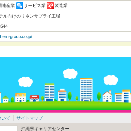
関連産業
サービス業
製造業
テル向けのリネンサプライ工場
8544
thern-group.co.jp/
ついて
サイトマップ
沖縄県キャリアセンター