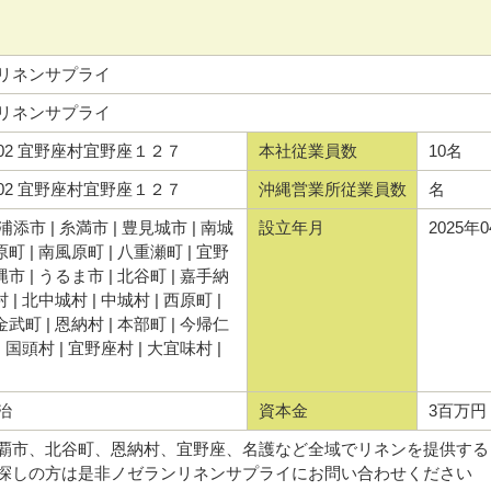
リネンサプライ
リネンサプライ
1302 宜野座村宜野座１２７
本社従業員数
10名
1302 宜野座村宜野座１２７
沖縄営業所従業員数
名
 浦添市 | 糸満市 | 豊見城市 | 南城
設立年月
2025年
原町 | 南風原町 | 八重瀬町 | 宜野
縄市 | うるま市 | 北谷町 | 嘉手納
村 | 北中城村 | 中城村 | 西原町 |
金武町 | 恩納村 | 本部町 | 今帰仁
 | 国頭村 | 宜野座村 | 大宜味村 |
治
資本金
3百万円
覇市、北谷町、恩納村、宜野座、名護など全域でリネンを提供する
探しの方は是非ノゼランリネンサプライにお問い合わせください