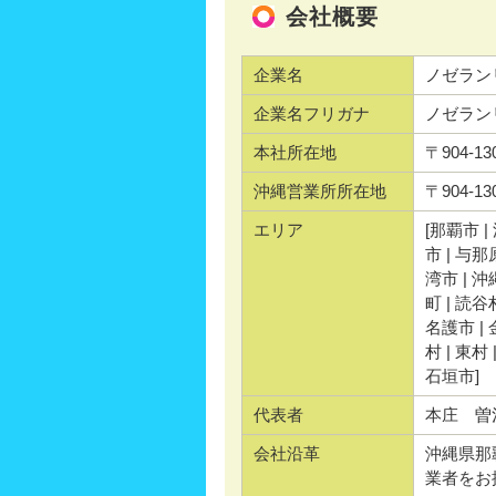
会社概要
企業名
ノゼラン
企業名フリガナ
ノゼラン
本社所在地
〒904-
沖縄営業所所在地
〒904-
エリア
[那覇市 |
市 | 与那
湾市 | 沖
町 | 読谷
名護市 | 
村 | 東村
石垣市]
代表者
本庄 曽
会社沿革
沖縄県那
業者をお