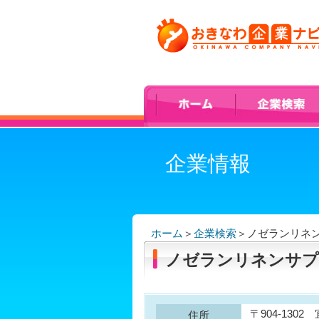
企業情報
ホーム
＞
企業検索
＞
ノゼランリネ
ノゼランリネンサプ
〒904-130
住所