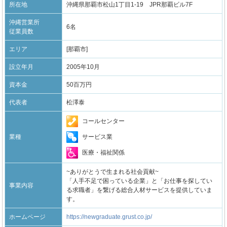
所在地
沖縄県那覇市松山1丁目1-19 JPR那覇ビル7F
沖縄営業所
6名
従業員数
エリア
[那覇市]
設立年月
2005年10月
資本金
50百万円
代表者
松澤泰
コールセンター
サービス業
業種
医療・福祉関係
~ありがとうで生まれる社会貢献~
「人手不足で困っている企業」と「お仕事を探してい
事業内容
る求職者」を繋げる総合人材サービスを提供していま
す。
ホームページ
https://newgraduate.grust.co.jp/