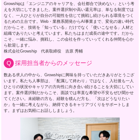
Growshipは「エンジニアのキャリアを、会社都合で決めない」という考
えを大切にしてきました。案件選択制や高い還元率は、単なる制度では
なく、一人ひとりが自分の可能性を信じて挑戦し続けられる環境をつく
るための土台です。Web・業務系開発からAI事業まで、変化の速い時代
だからこそ、技術を「知っている」だけでなく「使いこなせる」人材と
組織でありたいと考えています。私たちはまだ成長の途中です。だから
こそ、一緒に悩み、挑戦し、この会社を作っていってくれる仲間を心か
ら歓迎します。
株式会社Growship 代表取締役 吉原 秀輔
採用担当者からのメッセージ
数ある求人の中から、Growshipに興味を持っていただきありがとうござ
います。私たち人事部は、「配属して終わり」ではなく、入社後も一人
ひとりの状況やキャリアの方向性に向き合い続けることを大切にしてい
ます。案件選択制だからこそ、面談では率直な希望や不安もぜひ聞かせ
てください。未経験の方も、経験を積んだ方も、「次はどうなりたい
か」を一緒に考えながら、納得できるキャリアづくりをサポートしま
す。まずはお気軽にお話ししましょう。