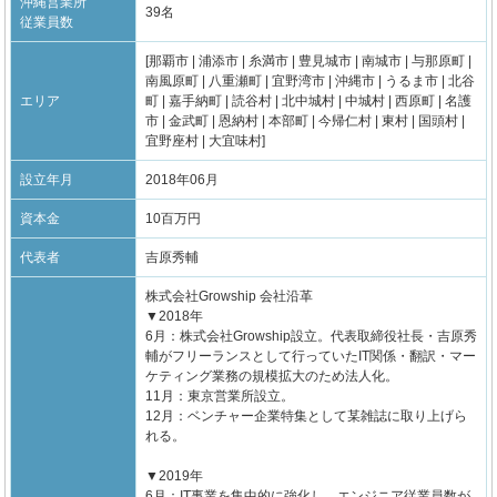
沖縄営業所
39名
従業員数
[那覇市 | 浦添市 | 糸満市 | 豊見城市 | 南城市 | 与那原町 |
南風原町 | 八重瀬町 | 宜野湾市 | 沖縄市 | うるま市 | 北谷
エリア
町 | 嘉手納町 | 読谷村 | 北中城村 | 中城村 | 西原町 | 名護
市 | 金武町 | 恩納村 | 本部町 | 今帰仁村 | 東村 | 国頭村 |
宜野座村 | 大宜味村]
設立年月
2018年06月
資本金
10百万円
代表者
吉原秀輔
株式会社Growship 会社沿革
▼2018年
6月：株式会社Growship設立。代表取締役社長・吉原秀
輔がフリーランスとして行っていたIT関係・翻訳・マー
ケティング業務の規模拡大のため法人化。
11月：東京営業所設立。
12月：ベンチャー企業特集として某雑誌に取り上げら
れる。
▼2019年
6月：IT事業を集中的に強化し、エンジニア従業員数が