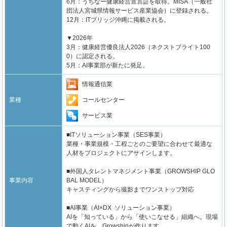
6月：うちなー健康経営宣言証を取得。MISA（一般社
団法人宮城県情報サービス産業協会）に登録される。
12月：ITブリッジ沖縄に掲載される。
▼2026年
3月：健康経営優良法人2026（ネクストブライト100
0）に認定される。
5月：AI事業部が新たに発足。
情報通信業
コールセンター
業種
サービス業
■ITソリューション事業（SES事業）
業種・事業規模・工程ごとのご要望に合わせて最適な
人材をプロジェクトにアサインします。
■外国人タレントマネジメント事業（GROWSHIP GLO
事業内容
BAL MODEL）
キャスティングから撮影までワンストップ対応
■AI事業（AI×DX ソリューション事業）
AIを「知っている」から「使いこなせる」組織へ。現場
で動くAIを、Growshipが作ります。