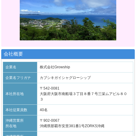
会社概要
企業名
株式会社Growship
企業名フリガナ
カブシキガイシャグローシップ
〒542-0081
本社所在地
大阪府大阪市南船場３丁目８番７号三栄ムアビル８０
３
本社従業員数
40名
沖縄営業所
〒902-0067
所在地
沖縄県那覇市安里381番1号ZORKS沖縄