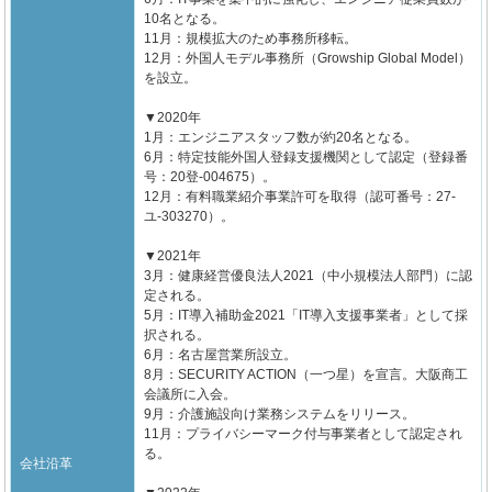
10名となる。
11月：規模拡大のため事務所移転。
12月：外国人モデル事務所（Growship Global Model）
を設立。
▼2020年
1月：エンジニアスタッフ数が約20名となる。
6月：特定技能外国人登録支援機関として認定（登録番
号：20登-004675）。
12月：有料職業紹介事業許可を取得（認可番号：27-
ユ-303270）。
▼2021年
3月：健康経営優良法人2021（中小規模法人部門）に認
定される。
5月：IT導入補助金2021「IT導入支援事業者」として採
択される。
6月：名古屋営業所設立。
8月：SECURITY ACTION（一つ星）を宣言。大阪商工
会議所に入会。
9月：介護施設向け業務システムをリリース。
11月：プライバシーマーク付与事業者として認定され
る。
会社沿革