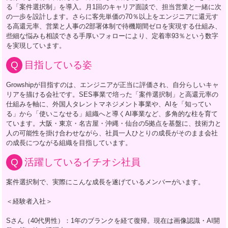
る「案件選択制」を導入。月1回のキャリア面談で、担当営業と一緒に次
の一歩を設計します。さらに客先単価の70％以上をエンジニアに還元す
る高還元率、営業と人事の2部署体制で待機期間ゼロを実現する仕組み、
些細な悩みも相談できる手厚いフォローにより、定着率93％という数字
を実現しています。
目指している姿
Growshipが目指すのは、エンジニアが正当に評価され、自分らしいキャ
リアを描ける会社です。SES事業で培った「案件選択制」と高還元率の
仕組みを軸に、外国人タレントマネジメント事業や、AIを「知ってい
る」から「使いこなせる」組織へと導くAI事業など、多角的な柱を育て
ています。大阪・東京・名古屋・沖縄・仙台の5拠点を基盤に、技術力と
人の可能性を掛け合わせながら、社員一人ひとりの成長がそのまま会社
の成長につながる組織を目指しています。
活躍しているイチオシ社員
案件選択制で、実際にこんな成長を遂げているメンバーがいます。
＜経験者入社＞
Sさん（40代男性）：1年のブランクを経て復帰。現在は画像認識・AI開