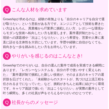
こんな人材を求めています
Growshipが求めるのは、経験の有無よりも「自分のキャリアを自分で選
び取りたい」という意欲がある方です。エンジニアとして技術を磨きた
い方はもちろん、異業種からIT業界に挑戦したい方、レガシーな環境か
らモダンな技術へ転向したい方も歓迎します。案件選択制だからこそ、
現状への課題感や「次はこうなりたい」という希望を、営業や人事に素
直に話せる主体性を大切にしています。学歴や経験に自信がなくても、
前向きな一歩を踏み出したい方をお待ちしています。
やりがいを感じるのはこんなとき!
Growshipでのやりがいは、自分の選んだ案件で成長を実感できる瞬間に
あります。「レガシーなシステムを、自分の手で使いやすく変えられ
た」「案件選択制で挑戦した新しい技術が、そのまま次のキャリアの選
択肢を広げてくれた」「未経験からのスタートが、気づけば上流工程を
任されるまでになっていた」など、挑戦がきちんと結果に結びつく環境
です。キャリア面談で描いた「次はこうなりたい」が実際の案件として
叶う瞬間も、多くの社員が声をそろえるやりがいのひとつです。
社長からのメッセージ