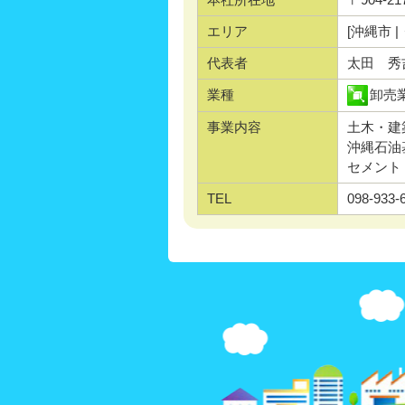
エリア
[沖縄市 |
代表者
太田 秀
業種
卸売
事業内容
土木・建
沖縄石油
セメント
TEL
098-933-