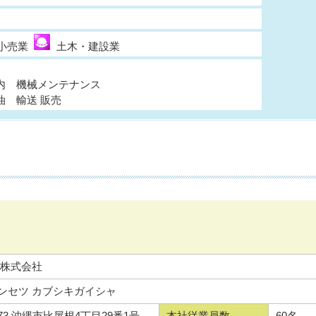
小売業
土木・建設業
内 機械メンテナンス
油 輸送 販売
 株式会社
ンセツ カブシキガイシャ
2173 沖縄市比屋根4丁目29番1号
本社従業員数
60名