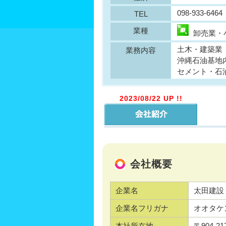
098-933-6464
TEL
業種
卸売業・
土木・建築業
業務内容
沖縄石油基地
セメント・石
2023/08/22 UP !!
会社概要
企業名
太田建設
企業名フリガナ
オオタケ
本社所在地
〒904-