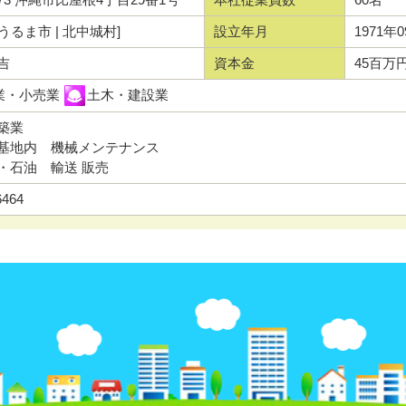
 うるま市 | 北中城村]
設立年月
1971年
吉
資本金
45百万
業・小売業
土木・建設業
築業
基地内 機械メンテナンス
・石油 輸送 販売
6464