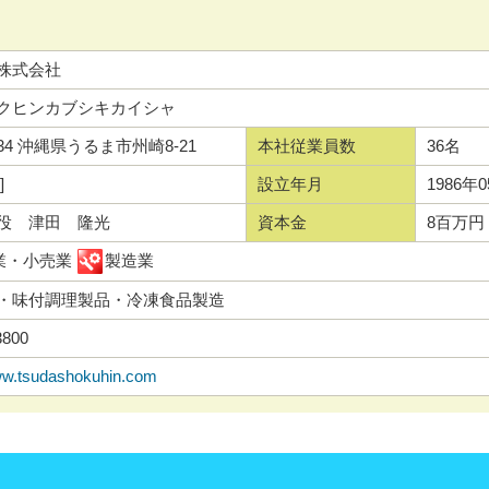
株式会社
クヒンカブシキカイシャ
234 沖縄県うるま市州崎8-21
本社従業員数
36名
]
設立年月
1986年
役 津田 隆光
資本金
8百万円
業・小売業
製造業
・味付調理製品・冷凍食品製造
3800
www.tsudashokuhin.com