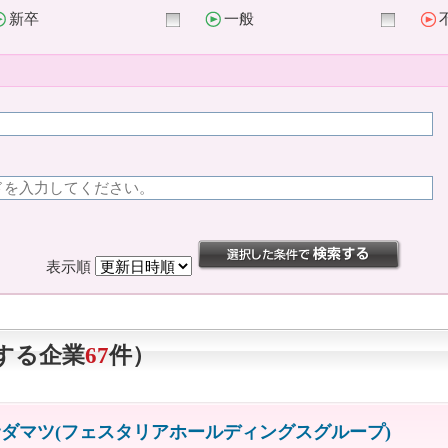
新卒
一般
表示順
する企業
67
件）
ダマツ(フェスタリアホールディングスグループ)