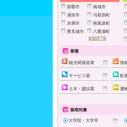
那覇市
南城市
浦添市
与那原町
糸満市
南風原町
豊見城市
八重瀬町
観光関連産業
情
サービス業
飲
土木・建設業
運
大学院・大学卒