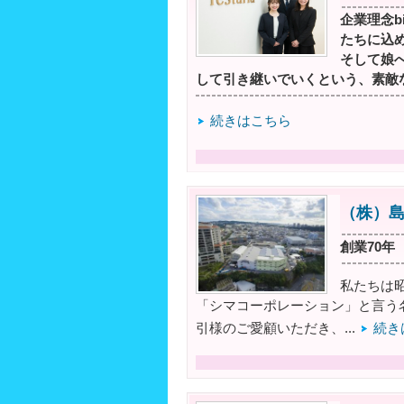
企業理念b
たちに込め
そして娘
して引き継いでいくという、素敵
続きはこちら
（株）
創業70
私たちは
「シマコーポレーション」と言う
引様のご愛顧いただき、...
続き