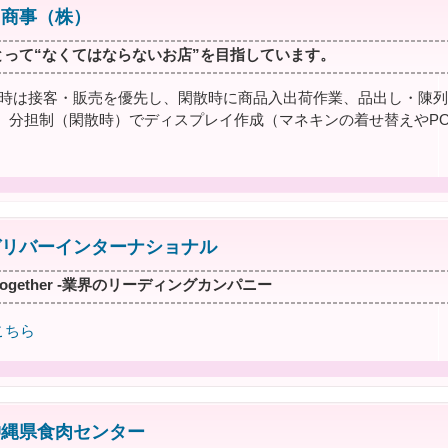
ま商事（株）
とって“なくてはならないお店”を目指しています。
店時は接客・販売を優先し、閑散時に商品入出荷作業、品出し・陳列
、分担制（閑散時）でディスプレイ作成（マネキンの着せ替えやPO
ガリバーインターナショナル
g together -業界のリーディングカンパニー
こちら
沖縄県食肉センター