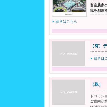
畜産農家
境を創造
続きはこちら
（有）
続きは
（株）
ドコモシ
ご案内が