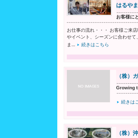
はるや
お客様に
お仕事の流れ・・・ お客様ご来
やイベント、シーズンに合わせて
ま...
続きはこちら
（株）
Growin
続きは
（株）