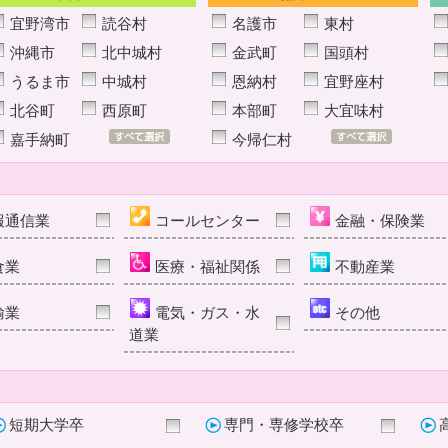
宜野湾市
読谷村
名護市
東村
沖縄市
北中城村
金武町
国頭村
うるま市
中城村
恩納村
宜野座村
北谷町
西原町
本部町
大宜味村
嘉手納町
今帰仁村
報通信業
コールセンター
金融・保険業
食業
医療・福祉関係
不動産業
輸業
電気・ガス・水
その他
道業
短期大学卒
専門・専修学校卒