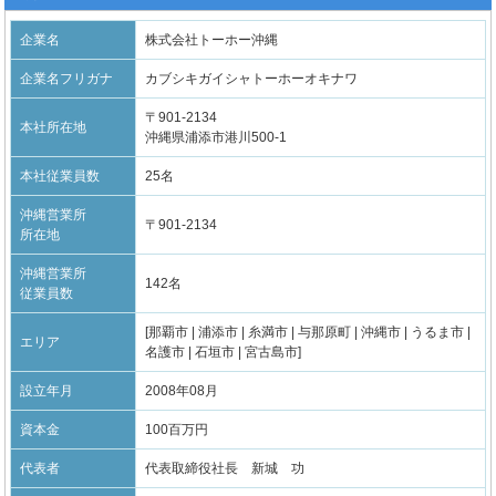
企業名
株式会社トーホー沖縄
企業名フリガナ
カブシキガイシャトーホーオキナワ
〒901-2134
本社所在地
沖縄県浦添市港川500-1
本社従業員数
25名
沖縄営業所
〒901-2134
所在地
沖縄営業所
142名
従業員数
[那覇市 | 浦添市 | 糸満市 | 与那原町 | 沖縄市 | うるま市 |
エリア
名護市 | 石垣市 | 宮古島市]
設立年月
2008年08月
資本金
100百万円
代表者
代表取締役社長 新城 功