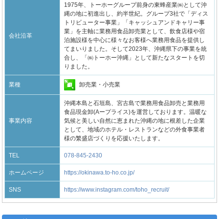
1975年、トーホーグループ前身の東蜂産業㈱として沖
縄の地に初進出し、約半世紀。グループ3社で「ディス
トリビューター事業」「キャッシュアンドキャリー事
業」を主軸に業務用食品卸売業として、飲食店様や宿
会社沿革
泊施設様を中心に様々なお客様へ業務用食品を提供し
てまいりました。そして2023年、沖縄県下の事業を統
合し、「㈱トーホー沖縄」として新たなスタートを切
りました。
卸売業・小売業
業種
沖縄本島と石垣島、宮古島で業務用食品卸売と業務用
食品現金卸(Aープライス)を運営しております。温暖な
事業内容
気候と美しい自然に恵まれた沖縄の地に根差した企業
として、地域のホテル・レストランなどの外食事業者
様の繁盛店づくりを応援いたします。
TEL
078-845-2430
ホームページ
https://okinawa.to-ho.co.jp/
SNS
https://www.instagram.com/toho_recruit/