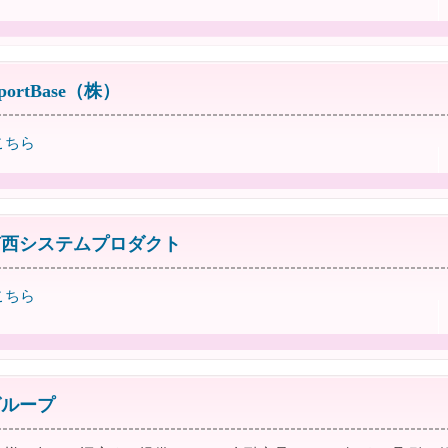
pportBase（株）
こちら
南西システムプロダクト
こちら
グループ