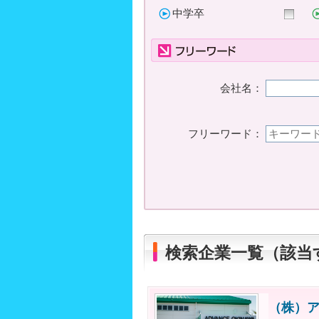
中学卒
会社名：
フリーワード：
検索企業一覧（該当
（株）