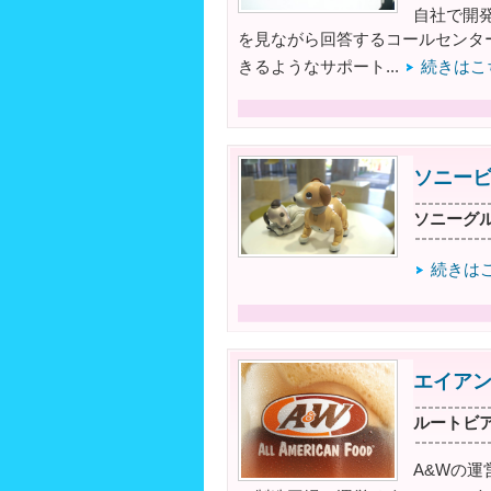
自社で開
を見ながら回答するコールセンタ
きるようなサポート...
続きはこ
ソニー
ソニーグ
続きは
エイア
ルートビ
A&Wの運