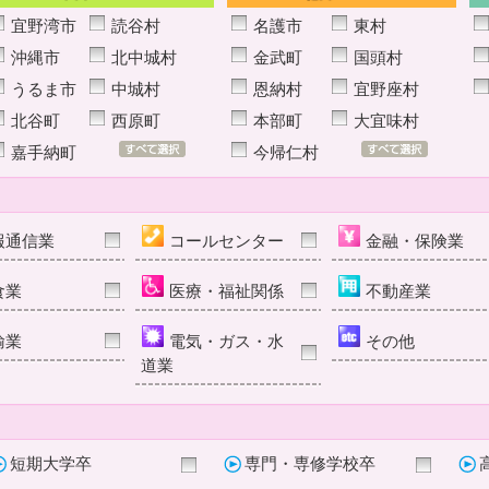
宜野湾市
読谷村
名護市
東村
沖縄市
北中城村
金武町
国頭村
うるま市
中城村
恩納村
宜野座村
北谷町
西原町
本部町
大宜味村
嘉手納町
今帰仁村
報通信業
コールセンター
金融・保険業
食業
医療・福祉関係
不動産業
輸業
電気・ガス・水
その他
道業
短期大学卒
専門・専修学校卒