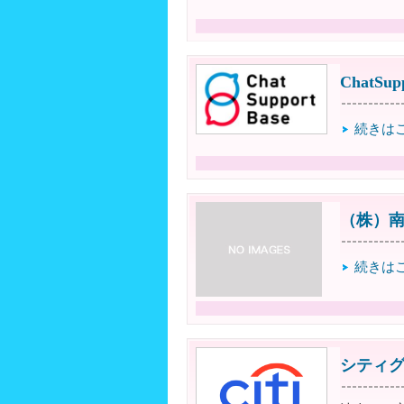
ChatSu
続きは
（株）
続きは
シティ