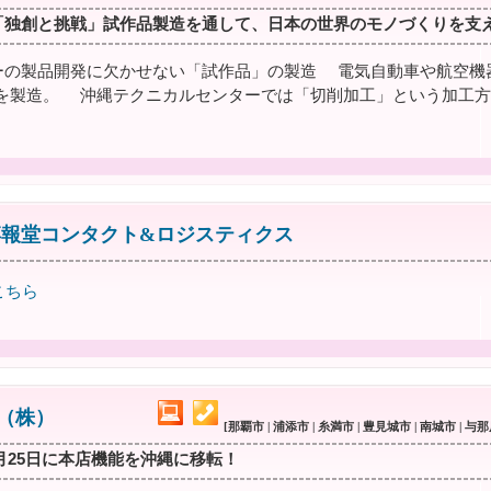
「独創と挑戦」試作品製造を通して、日本の世界のモノづくりを支
ーの製品開発に欠かせない「試作品」の製造 電気自動車や航空機器
を製造。 沖縄テクニカルセンターでは「切削加工」という加工方
博報堂コンタクト&ロジスティクス
こちら
ud（株）
[那覇市 | 浦添市 | 糸満市 | 豊見城市 | 南城市 | 与
10月25日に本店機能を沖縄に移転！