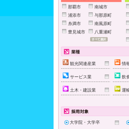
那覇市
南城市
浦添市
与那原町
糸満市
南風原町
豊見城市
八重瀬町
観光関連産業
情
サービス業
飲
土木・建設業
運
大学院・大学卒