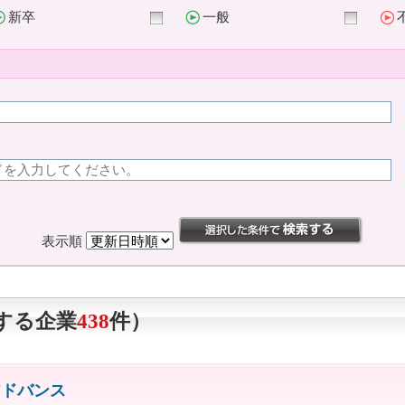
新卒
一般
表示順
する企業
438
件）
アドバンス